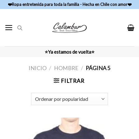
Skip
❤️Ropa entretenida para toda la familia - Hecha en Chile con amor❤️
to
content
⭐Ya estamos de vuelta⭐
INICIO
/
HOMBRE
/
PÁGINA 5
FILTRAR