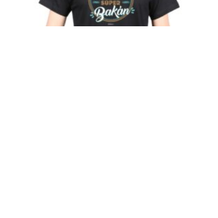
Soy un Papá súper Bakán Polera Hombre
$
11.990
–
$
13.990