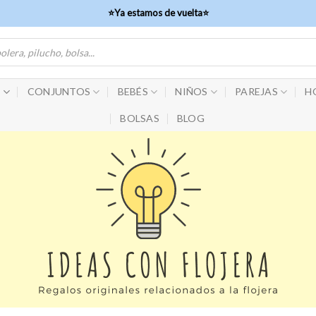
⭐Ya estamos de vuelta⭐
S
CONJUNTOS
BEBÉS
NIÑOS
PAREJAS
H
BOLSAS
BLOG