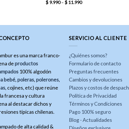
$
9.990
–
$
11.990
 CONCEPTO
SERVICIO AL CLIENTE
ambur es una marca franco-
¿Quiénes somos?
lena de
productos
Formulario de contacto
ampados
100% algodón
Preguntas frecuentes
pa bebé
,
poleras
,
polerones
,
Cambios y devoluciones
sas
, cojines, etc) que reúne
Plazos y costos de despac
a francesa y cultura
Política de Privacidad
ena al destacar dichos y
Términos y Condiciones
esiones típicas chilenas.
Pago 100% seguro
Blog - Actualidades
ampado de alta calidad &
Diseños exclusivos