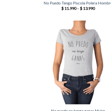
No Puedo Tengo Piscola Polera Hombr
$
11.990
–
$
13.990
No puedo no tengo ganas Mujer