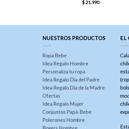
$
21.990
NUESTROS PRODUCTOS
EL
Ropa Bebe
Cal
Idea Regalo Hombre
chi
Personaliza tu ropa
est
Idea Regalo Día del Padre
(
ro
Idea Regalo Día de la Madre
bol
Ofertas
mod
Idea Regalo Mujer
chil
Conjuntos Papá-Bebe
expr
Polerones Hombre
Est
Boxers Hombre