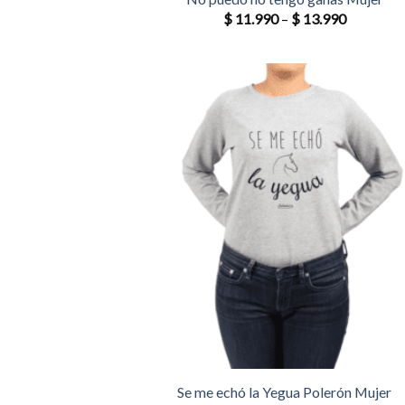
$
11.990
–
$
13.990
Se me echó la Yegua Polerón Mujer