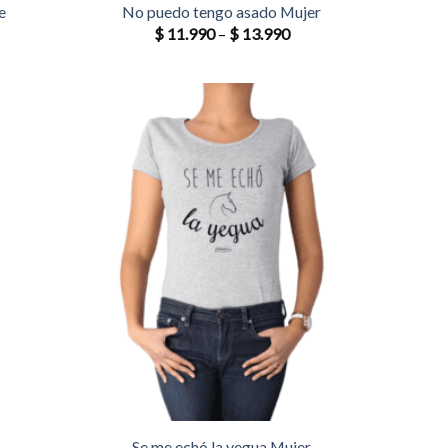
e
No puedo tengo asado Mujer
$
11.990
–
$
13.990
Se me echó la yegua Mujer