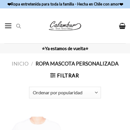
Skip
❤️Ropa entretenida para toda la familia - Hecha en Chile con amor❤️
to
content
⭐Ya estamos de vuelta⭐
INICIO
/
ROPA MASCOTA PERSONALIZADA
FILTRAR