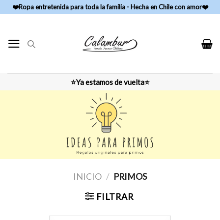
Skip
❤️Ropa entretenida para toda la familia - Hecha en Chile con amor❤️
to
content
⭐Ya estamos de vuelta⭐
INICIO
/
PRIMOS
FILTRAR