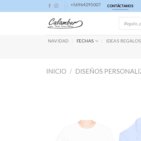
Skip
+56964295007
CONTÁCTANOS
to
Búsqueda
content
de
productos
NAVIDAD
FECHAS
IDEAS REGALO
INICIO
/
DISEÑOS PERSONALI