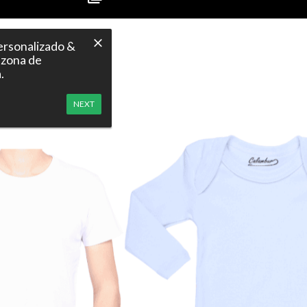
ersonalizado &
 zona de
.
NEXT