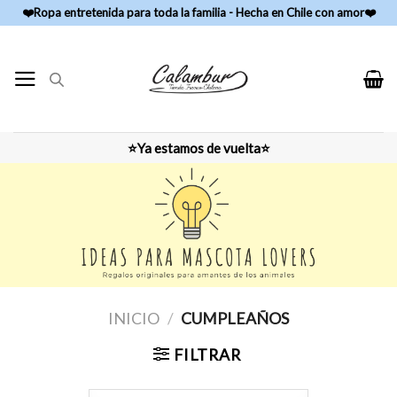
Skip
❤️Ropa entretenida para toda la familia - Hecha en Chile con amor❤️
to
content
⭐Ya estamos de vuelta⭐
INICIO
/
CUMPLEAÑOS
FILTRAR