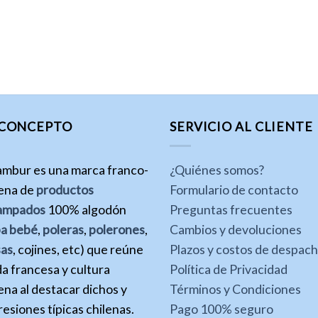
 CONCEPTO
SERVICIO AL CLIENTE
ambur es una marca franco-
¿Quiénes somos?
lena de
productos
Formulario de contacto
ampados
100% algodón
Preguntas frecuentes
pa bebé
,
poleras
,
polerones
,
Cambios y devoluciones
sas
, cojines, etc) que reúne
Plazos y costos de despac
a francesa y cultura
Política de Privacidad
ena al destacar dichos y
Términos y Condiciones
esiones típicas chilenas.
Pago 100% seguro