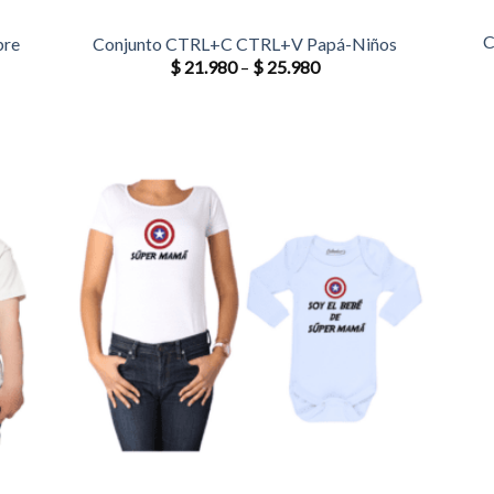
C
bre
Conjunto CTRL+C CTRL+V Papá-Niños
$
21.980
–
$
25.980