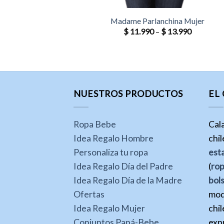
Madame Parlanchina Mujer
$
11.990
–
$
13.990
NUESTROS PRODUCTOS
EL
Ropa Bebe
Cal
Idea Regalo Hombre
chi
Personaliza tu ropa
est
Idea Regalo Día del Padre
(
ro
Idea Regalo Día de la Madre
bol
Ofertas
mod
Idea Regalo Mujer
chil
Conjuntos Papá-Bebe
expr