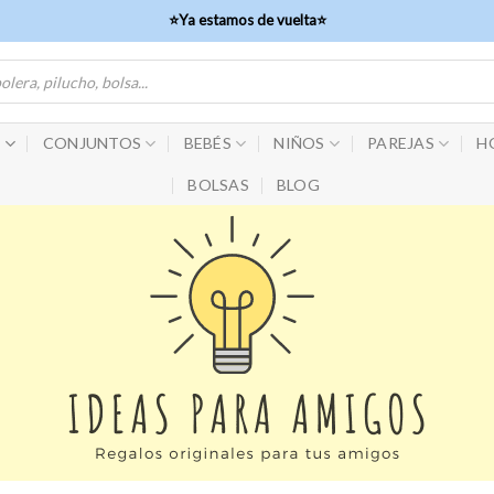
⭐Ya estamos de vuelta⭐
S
CONJUNTOS
BEBÉS
NIÑOS
PAREJAS
H
BOLSAS
BLOG