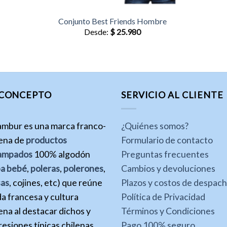
Conjunto Best Friends Hombre
Desde:
$
25.980
 CONCEPTO
SERVICIO AL CLIENTE
ambur es una marca franco-
¿Quiénes somos?
lena de
productos
Formulario de contacto
ampados
100% algodón
Preguntas frecuentes
pa bebé
,
poleras
,
polerones
,
Cambios y devoluciones
sas
, cojines, etc) que reúne
Plazos y costos de despac
a francesa y cultura
Política de Privacidad
ena al destacar dichos y
Términos y Condiciones
esiones típicas chilenas.
Pago 100% seguro