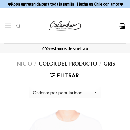
Skip
❤️Ropa entretenida para toda la familia - Hecha en Chile con amor❤️
to
content
⭐Ya estamos de vuelta⭐
INICIO
/
COLOR DEL PRODUCTO
/
GRIS
FILTRAR