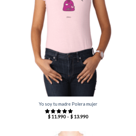
Yo soy tu madre Polera mujer
$
11.990
–
$
13.990