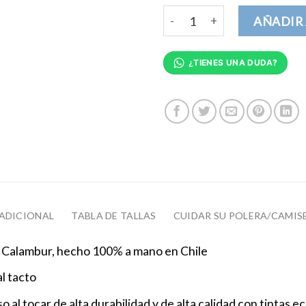
Claro que soy guapa Body beb
AÑADIR 
¿TIENES UNA DUDA?
ADICIONAL
TABLA DE TALLAS
CUIDAR SU POLERA/CAMIS
 Calambur, hecho 100% a mano en Chile
l tacto
al tocar de alta durabilidad y de alta calidad con tintas eco