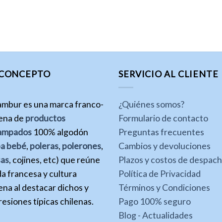
 CONCEPTO
SERVICIO AL CLIENTE
ambur es una marca franco-
¿Quiénes somos?
lena de
productos
Formulario de contacto
ampados
100% algodón
Preguntas frecuentes
pa bebé
,
poleras
,
polerones
,
Cambios y devoluciones
sas
, cojines, etc) que reúne
Plazos y costos de despac
a francesa y cultura
Política de Privacidad
ena al destacar dichos y
Términos y Condiciones
esiones típicas chilenas.
Pago 100% seguro
Blog - Actualidades