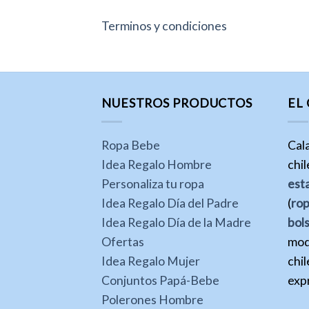
Terminos y condiciones
NUESTROS PRODUCTOS
EL
Ropa Bebe
Cal
Idea Regalo Hombre
chi
Personaliza tu ropa
est
Idea Regalo Día del Padre
(
ro
Idea Regalo Día de la Madre
bol
Ofertas
mod
Idea Regalo Mujer
chil
Conjuntos Papá-Bebe
expr
Polerones Hombre