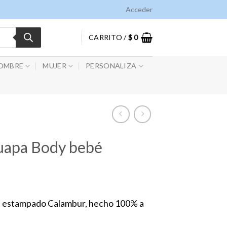
Acceder
CARRITO /
$
0
OMBRE
MUJER
PERSONALIZA
guapa Body bebé
n estampado Calambur, hecho 100% a