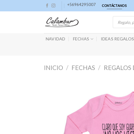
Skip
+56964295007
CONTÁCTANOS
to
Búsqueda
content
de
productos
NAVIDAD
FECHAS
IDEAS REGALO
INICIO
/
FECHAS
/
REGALOS 