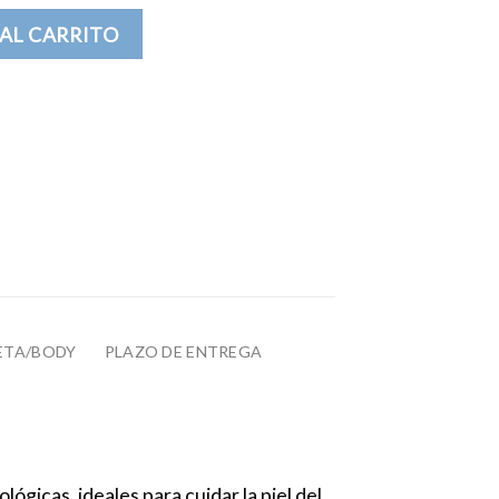
é cantidad
AL CARRITO
ETA/BODY
PLAZO DE ENTREGA
lógicas, ideales para cuidar la piel del