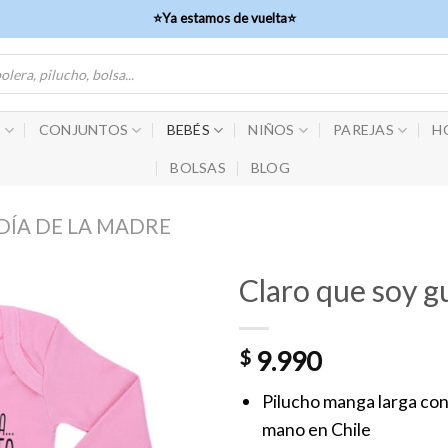
⭐Ya estamos de vuelta⭐
S
CONJUNTOS
BEBÉS
NIÑOS
PAREJAS
H
BOLSAS
BLOG
DÍA DE LA MADRE
Claro que soy 
$
9.990
Pilucho manga larga co
mano en Chile