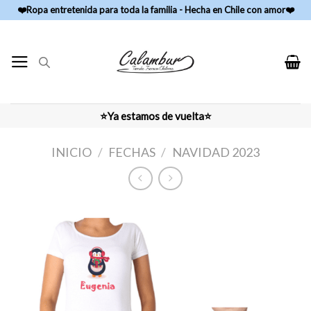
Skip
❤️Ropa entretenida para toda la familia - Hecha en Chile con amor❤️
to
content
⭐Ya estamos de vuelta⭐
INICIO
/
FECHAS
/
NAVIDAD 2023