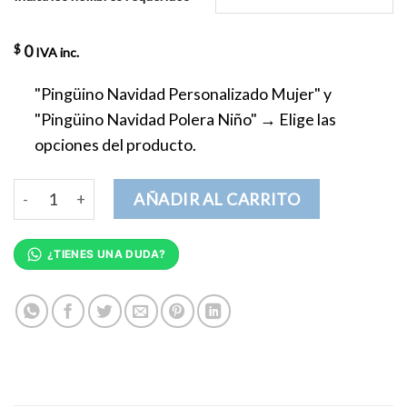
0
$
IVA inc.
"Pingüino Navidad Personalizado Mujer" y
"Pingüino Navidad Polera Niño"
→
Elige las
opciones del producto.
Conjunto Pingüinos Navidad Mamá-Niño cantidad
AÑADIR AL CARRITO
¿TIENES UNA DUDA?