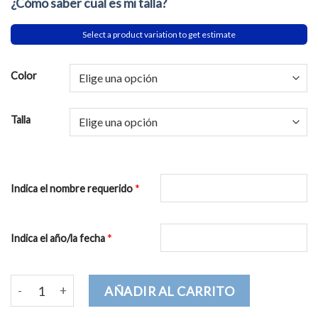
¿Cómo saber cual es mi talla?
Select a product variation to get estimate
Color
Talla
*
Indica el nombre requerido
*
Indica el año/la fecha
Cumplo un año Niño Personalizado Body bebé cantidad
AÑADIR AL CARRITO