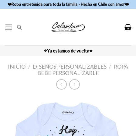
Skip
❤️Ropa entretenida para toda la familia - Hecha en Chile con amor❤️
to
content
⭐Ya estamos de vuelta⭐
INICIO
/
DISEÑOS PERSONALIZABLES
/
ROPA
BEBE PERSONALIZABLE