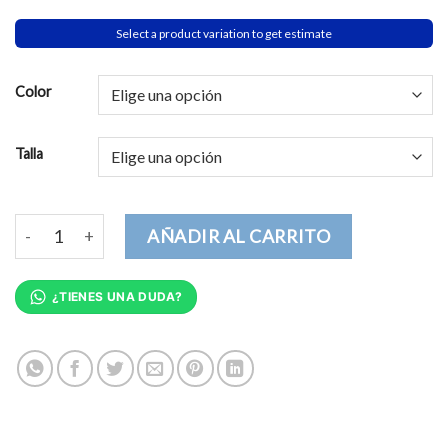
Select a product variation to get estimate
Color
Talla
Feliz cumpleaños Mamá Body Bebé cantidad
AÑADIR AL CARRITO
¿TIENES UNA DUDA?