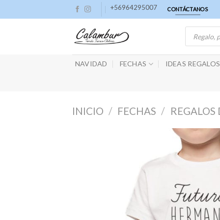
Skip
+56964295007
CONTÁCTANOS
to
Búsqueda
content
de
productos
NAVIDAD
FECHAS
IDEAS REGALO
INICIO
/
FECHAS
/
REGALOS 