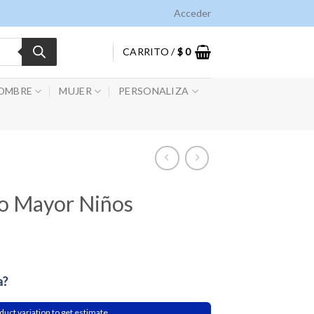
Acceder
CARRITO /
$
0
OMBRE
MUJER
PERSONALIZA
o Mayor Niños
a?
duct variation to get estimate