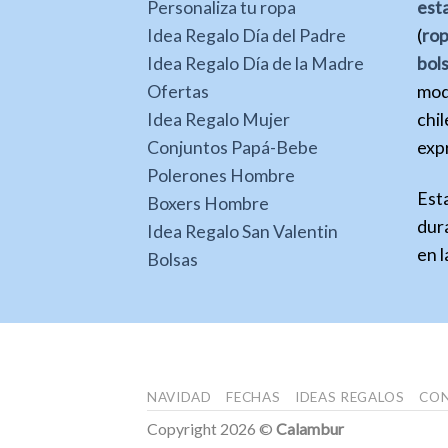
Personaliza tu ropa
est
Idea Regalo Día del Padre
(
ro
Idea Regalo Día de la Madre
bol
Ofertas
mod
Idea Regalo Mujer
chil
Conjuntos Papá-Bebe
expr
Polerones Hombre
Est
Boxers Hombre
dura
Idea Regalo San Valentin
en l
Bolsas
NAVIDAD
FECHAS
IDEAS REGALOS
CO
Copyright 2026 ©
Calambur