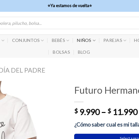
⭐Ya estamos de vuelta⭐
S
CONJUNTOS
BEBÉS
NIÑOS
PAREJAS
H
BOLSAS
BLOG
DÍA DEL PADRE
Futuro Herman
$
9.990
–
$
11.990
¿Cómo saber cual es mi tall
Select a pro