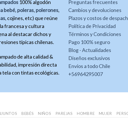
ampados
100% algodón
Preguntas frecuentes
pa bebé
,
poleras
,
polerones
,
Cambios y devoluciones
sas
, cojines, etc) que reúne
Plazos y costos de despac
a francesa y cultura
Política de Privacidad
ena al destacar dichos y
Términos y Condiciones
esiones típicas chilenas.
Pago 100% seguro
Blog - Actualidades
ampado de alta calidad &
Diseños exclusivos
bilidad, impresión directa
Envíos a todo Chile
a tela con tintas ecológicas.
+56964295007
NJUNTOS
BEBÉS
NIÑOS
PAREJAS
HOMBRE
MUJER
PERS