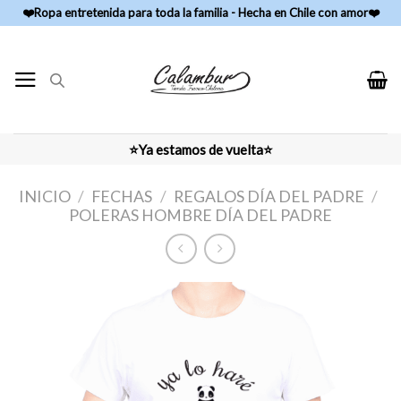
Skip
❤️Ropa entretenida para toda la familia - Hecha en Chile con amor❤️
to
content
⭐Ya estamos de vuelta⭐
INICIO
/
FECHAS
/
REGALOS DÍA DEL PADRE
/
POLERAS HOMBRE DÍA DEL PADRE