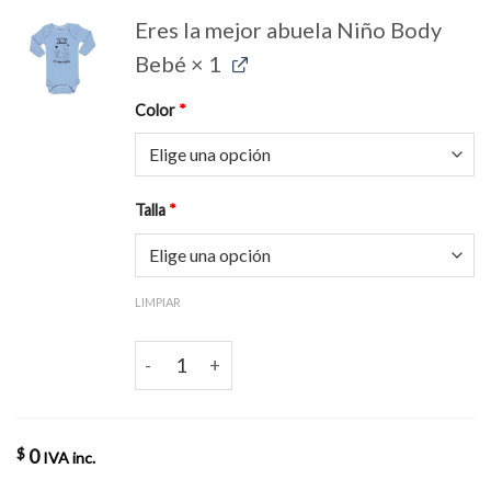
Eres la mejor abuela Niño Body
Bebé
× 1
Color
*
Talla
*
LIMPIAR
Eres la mejor abuela Niño Body Bebé cantidad
0
$
IVA inc.