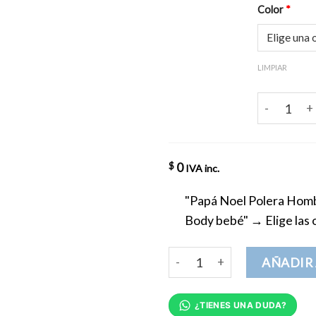
Color
*
LIMPIAR
Bebé Noel 
0
$
IVA inc.
"Papá Noel Polera Homb
Body bebé"
→
Elige las
Conjunto Noel Papá-Mamá/Be
AÑADIR 
¿TIENES UNA DUDA?