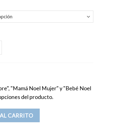
Body bebé cantidad
re", "Mamá Noel Mujer" y "Bebé Noel
 opciones del producto.
bé cantidad
AL CARRITO