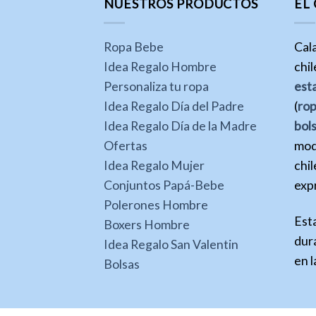
NUESTROS PRODUCTOS
EL
Ropa Bebe
Cal
Idea Regalo Hombre
chi
Personaliza tu ropa
est
Idea Regalo Día del Padre
(
ro
Idea Regalo Día de la Madre
bol
Ofertas
mod
Idea Regalo Mujer
chil
Conjuntos Papá-Bebe
expr
Polerones Hombre
Est
Boxers Hombre
dura
Idea Regalo San Valentin
en l
Bolsas