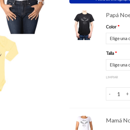
Papá Noe
Color
*
Talla
*
LIMPIAR
Papá Noel 
Mamá No