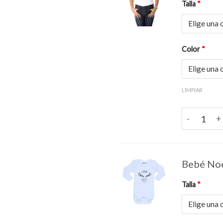
Talla
*
Color
*
LIMPIAR
Mamá Noel 
Bebé Noe
Talla
*