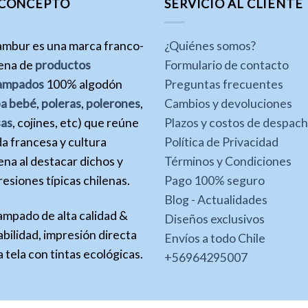
 CONCEPTO
SERVICIO AL CLIENTE
ambur es una marca franco-
¿Quiénes somos?
lena de
productos
Formulario de contacto
ampados
100% algodón
Preguntas frecuentes
pa bebé
,
poleras
,
polerones
,
Cambios y devoluciones
sas
, cojines, etc) que reúne
Plazos y costos de despac
a francesa y cultura
Política de Privacidad
ena al destacar dichos y
Términos y Condiciones
esiones típicas chilenas.
Pago 100% seguro
Blog - Actualidades
ampado de alta calidad &
Diseños exclusivos
bilidad, impresión directa
Envíos a todo Chile
a tela con tintas ecológicas.
+56964295007