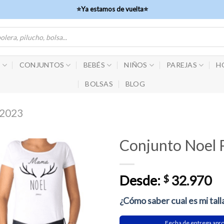
⭐Ya estamos de vuelta⭐
S
CONJUNTOS
BEBÉS
NIÑOS
PAREJAS
H
BOLSAS
BLOG
2023
Conjunto Noel
Desde:
$
32.970
¿Cómo saber cual es mi tall
Fecha de entrega apr