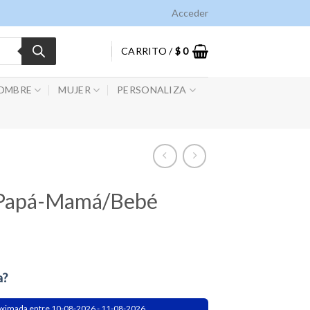
Acceder
CARRITO /
$
0
OMBRE
MUJER
PERSONALIZA
 Papá-Mamá/Bebé
a?
oximada entre 10-08-2026 - 11-08-2026