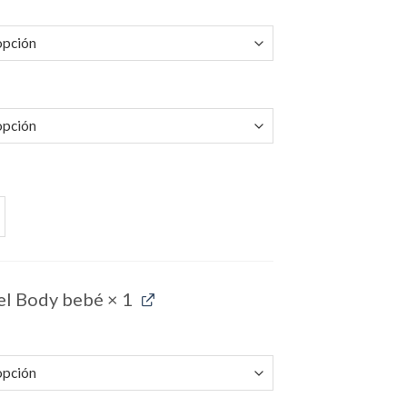
Mujer cantidad
l Body bebé
× 1