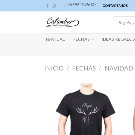
Skip
+56964295007
CONTÁCTANOS
to
Búsqueda
content
de
productos
NAVIDAD
FECHAS
IDEAS REGALO
INICIO
/
FECHAS
/
NAVIDAD 