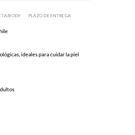
ETA/BODY
PLAZO DE ENTREGA
hile
lógicas, ideales para cuidar la piel
adultos