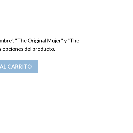
mbre", "The Original Mujer" y "The
as opciones del producto.
emix Papá-Mamá-Niños cantidad
AL CARRITO