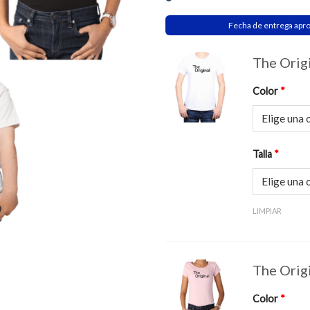
Fecha de entrega apr
The Orig
Color
*
Talla
*
LIMPIAR
The Orig
Color
*