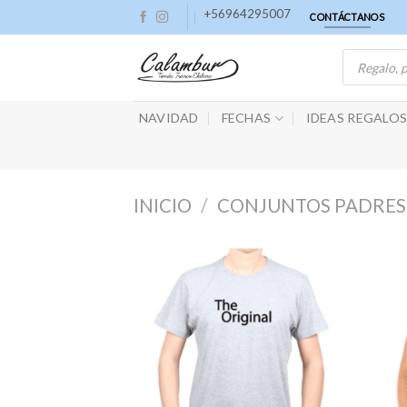
Skip
+56964295007
CONTÁCTANOS
to
Búsqueda
content
de
productos
NAVIDAD
FECHAS
IDEAS REGALO
INICIO
/
CONJUNTOS PADRES