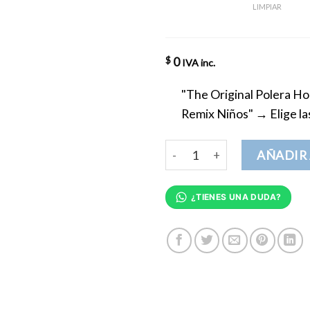
LIMPIAR
0
$
IVA inc.
"The Original Polera Ho
Remix Niños"
→
Elige l
Conjunto The Original The R
AÑADIR 
¿TIENES UNA DUDA?