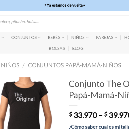
⭐Ya estamos de vuelta⭐
S
CONJUNTOS
BEBÉS
NIÑOS
PAREJAS
H
BOLSAS
BLOG
 NIÑOS
/
CONJUNTOS PAPÁ-MAMÁ-NIÑOS
Conjunto The O
Papá-Mamá-Ni
$
33.970
–
$
39.97
¿Cómo saber cual es mi tall