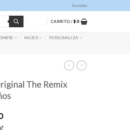
Acceder
CARRITO /
$
0
OMBRE
MUJER
PERSONALIZA
riginal The Remix
ños
0
a?