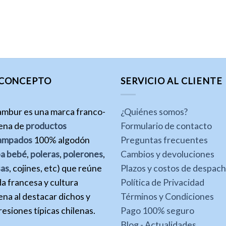
 CONCEPTO
SERVICIO AL CLIENTE
ambur es una marca franco-
¿Quiénes somos?
lena de
productos
Formulario de contacto
ampados
100% algodón
Preguntas frecuentes
pa bebé
,
poleras
,
polerones
,
Cambios y devoluciones
sas
, cojines, etc) que reúne
Plazos y costos de despac
a francesa y cultura
Política de Privacidad
ena al destacar dichos y
Términos y Condiciones
esiones típicas chilenas.
Pago 100% seguro
Blog - Actualidades