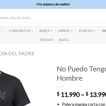
⭐Ya estamos de vuelta⭐
S
CONJUNTOS
BEBÉS
NIÑOS
PAREJAS
H
BOLSAS
BLOG
DÍA DEL PADRE
No Puedo Tengo
Hombre
$
11.990
–
$
13.99
Polera manga corta con