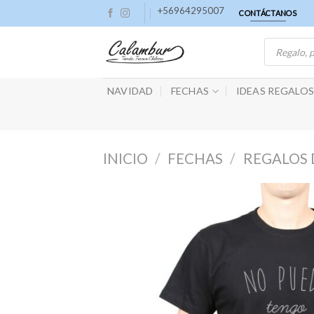
Skip
+56964295007
CONTÁCTANOS
to
Búsqueda
content
de
productos
NAVIDAD
FECHAS
IDEAS REGALO
INICIO
/
FECHAS
/
REGALOS 