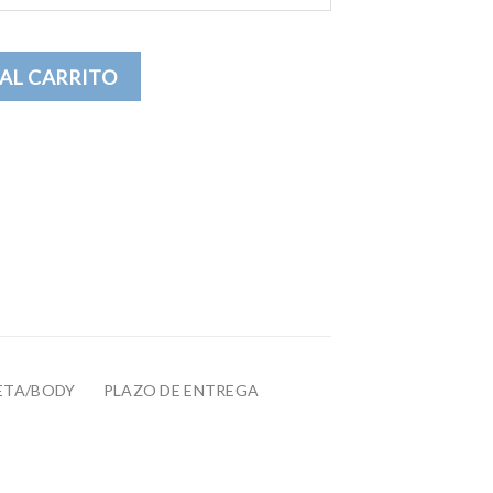
a Hombre cantidad
AL CARRITO
ETA/BODY
PLAZO DE ENTREGA