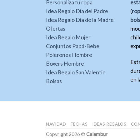
Personaliza tu ropa
est
Idea Regalo Día del Padre
(
ro
Idea Regalo Día de la Madre
bol
Ofertas
mod
Idea Regalo Mujer
chil
Conjuntos Papá-Bebe
expr
Polerones Hombre
Est
Boxers Hombre
dura
Idea Regalo San Valentin
en l
Bolsas
NAVIDAD
FECHAS
IDEAS REGALOS
CO
Copyright 2026 ©
Calambur