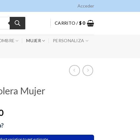
Acceder
CARRITO /
$
0
OMBRE
MUJER
PERSONALIZA
lera Mujer
0
a?
duct variation to get estimate