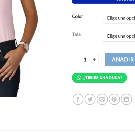
Color
Talla
Futura Mamá Polera Mujer can
AÑADIR 
¿TIENES UNA DUDA?