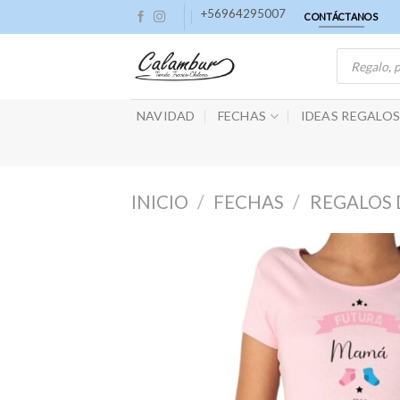
Skip
+56964295007
CONTÁCTANOS
to
Búsqueda
content
de
productos
NAVIDAD
FECHAS
IDEAS REGALO
INICIO
/
FECHAS
/
REGALOS 