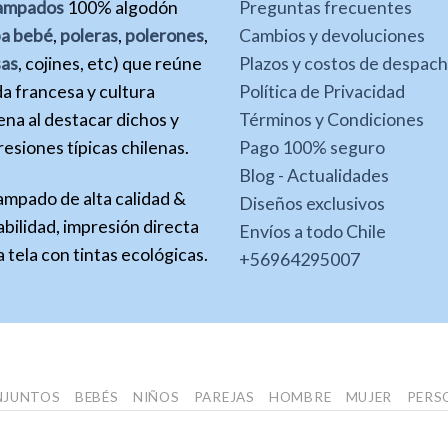
ampados
100% algodón
Preguntas frecuentes
pa bebé
,
poleras
,
polerones
,
Cambios y devoluciones
sas
, cojines, etc) que reúne
Plazos y costos de despac
a francesa y cultura
Política de Privacidad
ena al destacar dichos y
Términos y Condiciones
esiones típicas chilenas.
Pago 100% seguro
Blog - Actualidades
ampado de alta calidad &
Diseños exclusivos
bilidad, impresión directa
Envíos a todo Chile
a tela con tintas ecológicas.
+56964295007
NJUNTOS
BEBÉS
NIÑOS
PAREJAS
HOMBRE
MUJER
PERS