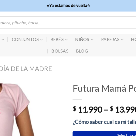
⭐Ya estamos de vuelta⭐
S
CONJUNTOS
BEBÉS
NIÑOS
PAREJAS
H
BOLSAS
BLOG
DÍA DE LA MADRE
Futura Mamá Po
$
11.990
–
$
13.99
¿Cómo saber cual es mi tall
Select a pro