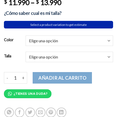
$
11.990
–
$
13.990
¿Cómo saber cual es mi talla?
Select a product variation to get estimate
Color
Talla
Soy la Mejor Mamá Mujer cantidad
AÑADIR AL CARRITO
¿TIENES UNA DUDA?