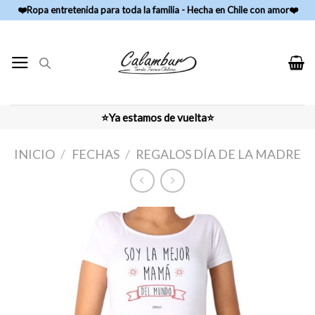
Skip
❤️Ropa entretenida para toda la familia - Hecha en Chile con amor❤️
to
content
⭐Ya estamos de vuelta⭐
INICIO
/
FECHAS
/
REGALOS DÍA DE LA MADRE